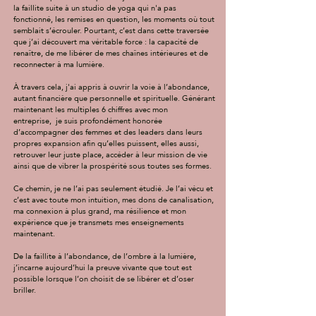
la faillite suite à un studio de yoga qui n'a pas
fonctionné, les remises en question, les moments où tout
semblait s’écrouler. Pourtant, c’est dans cette traversée
que j’ai découvert ma véritable force : la capacité de
renaître, de me libérer de mes chaînes intérieures et de
reconnecter à ma lumière.
À travers cela, j'ai appris à ​ouvrir la voie à l’abondance,
autant financière que personnelle et spirituelle. Générant
maintenant les multiples 6 chiffres avec mon
entreprise,
je suis profondément honorée
d’accompagner des femmes et des leaders dans leurs
propres expansion afin qu’elles puissent, elles aussi,
retrouver leur juste place, accéder à leur mission de vie
ainsi que de vibrer la prospérité sous toutes ses formes.
Ce chemin, je ne l’ai pas seulement étudié. Je l’ai vécu et
c’est avec toute mon intuition, mes dons de canalisation,
ma connexion à plus grand, ma résilience et mon
expérience que je transmets mes enseignements
maintenant.
De la faillite à l’abondance, de l’ombre à la lumière,
j’incarne aujourd’hui la preuve vivante que tout est
possible lorsque l’on choisit de se libérer et d’oser
briller.