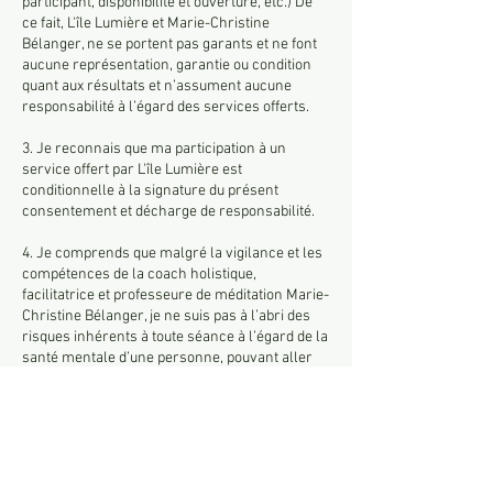
participant, disponibilité et ouverture, etc.) De
ce fait, L'île Lumière et Marie-Christine
Bélanger, ne se portent pas garants et ne font
aucune représentation, garantie ou condition
quant aux résultats et n’assument aucune
responsabilité à l’égard des services offerts.
3. Je reconnais que ma participation à un
service offert par L'île Lumière est
conditionnelle à la signature du présent
consentement et décharge de responsabilité.
4. Je comprends que malgré la vigilance et les
compétences de la coach holistique,
facilitatrice et professeure de méditation Marie-
Christine Bélanger, je ne suis pas à l’abri des
risques inhérents à toute séance à l’égard de la
santé mentale d’une personne, pouvant aller
de mineur à grave. J’assume tous les risques et
accepte ma responsabilité personnelle à
l’égard de tout dommage que je pourrais subir
en lien direct ou indirect avec les services
offerts.