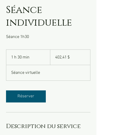
Séance
individuelle
Séance 1h30
402,41 dollars
canadiens
1 h 30 min
1
402,41 $
3
0
Séance virtuelle
m
i
n
Réserver
Description du service